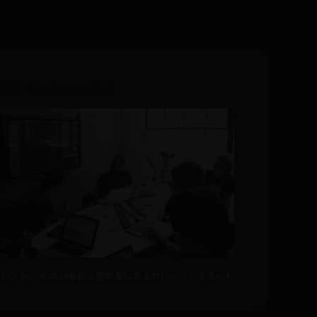
010年 Mapbox Inc.設立
シントンDCの14番街の路地裏にあるガレージでスタート